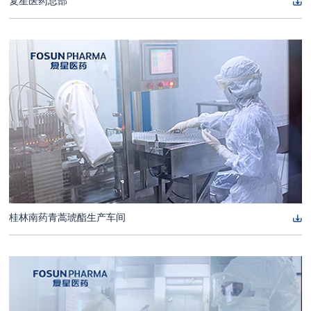
复星医药总部
桂林南药青蒿琥酯生产车间