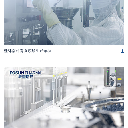
桂林南药青蒿琥酯生产车间