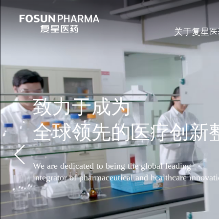
关于复星医
致力于成为
全球领先的医疗创新
We are dedicated to being the global leading
integrator of pharmaceutical and healthcare innovat