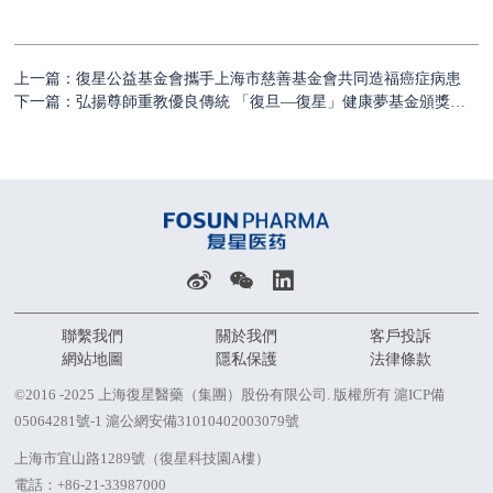
上一篇：復星公益基金會攜手上海市慈善基金會共同造福癌症病患
下一篇：弘揚尊師重教優良傳統 「復旦—復星」健康夢基金頒獎典禮舉行
聯繫我們
關於我們
客戶投訴
網站地圖
隱私保護
法律條款
©2016 -2025 上海復星醫藥（集團）股份有限公司. 版權所有
滬ICP備
05064281號-1
滬公網安備31010402003079號
上海市宜山路1289號（復星科技園A樓）
電話：
+86-21-33987000